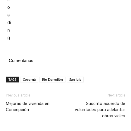
Comentarios
TAGS
Cocorná
Río Dormilón
San luís
Previous article
Next article
Mejoras de vivienda en
Suscrito acuerdo de
Concepción
voluntades para adelantar
obras viales