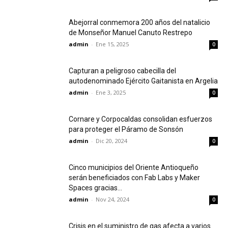
Abejorral conmemora 200 años del natalicio
de Monseñor Manuel Canuto Restrepo
admin
-
Ene 15, 2025
0
Capturan a peligroso cabecilla del
autodenominado Ejército Gaitanista en Argelia
admin
-
Ene 3, 2025
0
Cornare y Corpocaldas consolidan esfuerzos
para proteger el Páramo de Sonsón
admin
-
Dic 20, 2024
0
Cinco municipios del Oriente Antioqueño
serán beneficiados con Fab Labs y Maker
Spaces gracias...
admin
-
Nov 24, 2024
0
Crisis en el suministro de gas afecta a varios