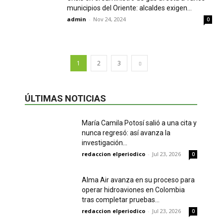
municipios del Oriente: alcaldes exigen...
admin
-
Nov 24, 2024
0
1
2
3
ÚLTIMAS NOTICIAS
María Camila Potosí salió a una cita y
nunca regresó: así avanza la
investigación...
redaccion elperiodico
-
Jul 23, 2026
0
Alma Air avanza en su proceso para
operar hidroaviones en Colombia
tras completar pruebas...
redaccion elperiodico
-
Jul 23, 2026
0