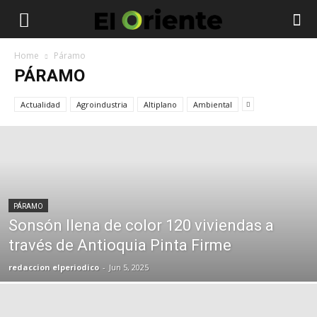
Home
Páramo
PÁRAMO
Actualidad
Agroindustria
Altiplano
Ambiental
PÁRAMO
Sonsón llena de color 120 viviendas a
través de Antioquia Pinta Firme
redaccion elperiodico
-
Jun 5, 2025