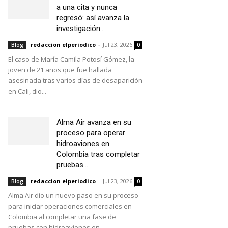
a una cita y nunca
regresó: así avanza la
investigación...
redaccion elperiodico
-
Jul 23, 2026
Blog
0
El caso de María Camila Potosí Gómez, la
joven de 21 años que fue hallada
asesinada tras varios días de desaparición
en Cali, dio...
Alma Air avanza en su
proceso para operar
hidroaviones en
Colombia tras completar
pruebas...
redaccion elperiodico
-
Jul 23, 2026
Blog
0
Alma Air dio un nuevo paso en su proceso
para iniciar operaciones comerciales en
Colombia al completar una fase de
pruebas con hidroaviones en...