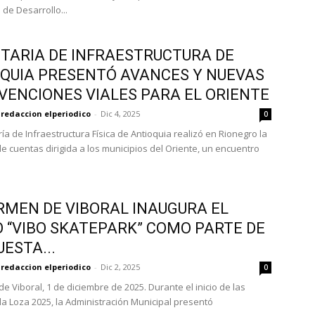
 de Desarrollo...
TARIA DE INFRAESTRUCTURA DE
QUIA PRESENTÓ AVANCES Y NUEVAS
VENCIONES VIALES PARA EL ORIENTE
redaccion elperiodico
-
Dic 4, 2025
0
ía de Infraestructura Física de Antioquia realizó en Rionegro la
de cuentas dirigida a los municipios del Oriente, un encuentro
RMEN DE VIBORAL INAUGURA EL
 “VIBO SKATEPARK” COMO PARTE DE
UESTA...
redaccion elperiodico
-
Dic 2, 2025
0
e Viboral, 1 de diciembre de 2025. Durante el inicio de las
 la Loza 2025, la Administración Municipal presentó