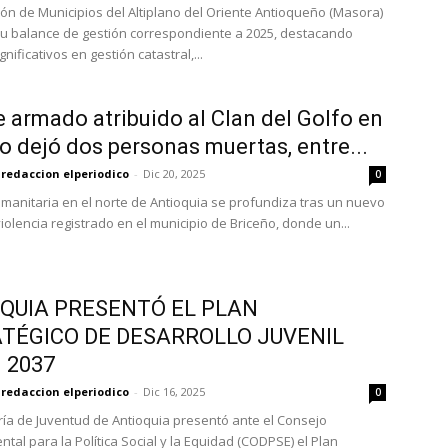
ión de Municipios del Altiplano del Oriente Antioqueño (Masora)
u balance de gestión correspondiente a 2025, destacando
nificativos en gestión catastral,...
 armado atribuido al Clan del Golfo en
o dejó dos personas muertas, entre...
redaccion elperiodico
-
Dic 20, 2025
0
humanitaria en el norte de Antioquia se profundiza tras un nuevo
iolencia registrado en el municipio de Briceño, donde un...
QUIA PRESENTÓ EL PLAN
TÉGICO DE DESARROLLO JUVENIL
 2037
redaccion elperiodico
-
Dic 16, 2025
0
ría de Juventud de Antioquia presentó ante el Consejo
tal para la Política Social y la Equidad (CODPSE) el Plan