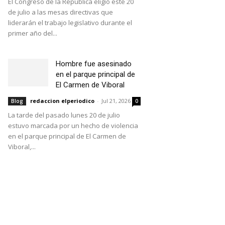
El Congreso de la República eligió este 20
de julio a las mesas directivas que
liderarán el trabajo legislativo durante el
primer año del...
Hombre fue asesinado
en el parque principal de
El Carmen de Viboral
redaccion elperiodico
-
Jul 21, 2026
Blog
0
La tarde del pasado lunes 20 de julio
estuvo marcada por un hecho de violencia
en el parque principal de El Carmen de
Viboral,...