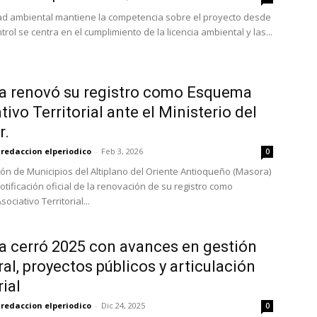
ad ambiental mantiene la competencia sobre el proyecto desde
ntrol se centra en el cumplimiento de la licencia ambiental y las...
a renovó su registro como Esquema
tivo Territorial ante el Ministerio del
r.
redaccion elperiodico
-
Feb 3, 2026
0
ión de Municipios del Altiplano del Oriente Antioqueño (Masora)
notificación oficial de la renovación de su registro como
ciativo Territorial...
 cerró 2025 con avances en gestión
ral, proyectos públicos y articulación
rial
redaccion elperiodico
-
Dic 24, 2025
0