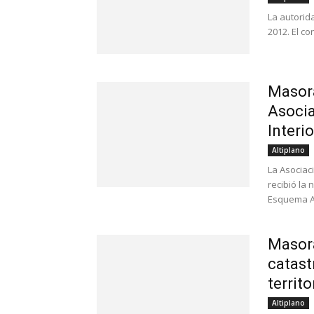
La autorid
2012. El co
Masor
Asocia
Interio
Altiplano
La Asociac
recibió la 
Esquema Aso
Masora
catast
territo
Altiplano