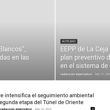
ALTIPLANO
Blancos”,
EEPP de La Ceja
das en las
plan preventivo 
en el sistema de 
redaccion elperiodico
-
Mar 21, 202
e intensifica el seguimiento ambiental
segunda etapa del Túnel de Oriente
redaccion elperiodico
-
Mar 20, 2026
0