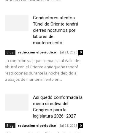
Conductores atentos:
Túnel de Oriente tendrá
cierres nocturnos por
labores de
mantenimiento
redaccion elperiodico
-
Jul 21, 2026
Blog
0
La conexión vial que comunica al Valle de
Aburrá con el Oriente antioqueño tendrá
restricciones durante la noche debido a
trabajos de mantenimiento en...
Así quedó conformada la
mesa directiva del
Congreso para la
legislatura 2026–2027
redaccion elperiodico
-
Jul 21, 2026
Blog
0