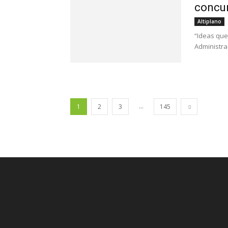
concur
Altiplano
“Ideas que 
Administra
...
1
2
3
145