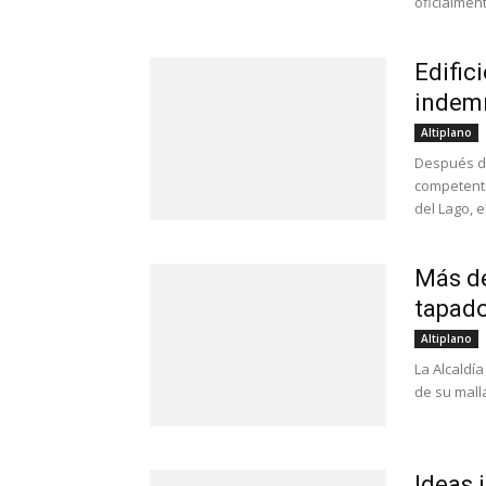
oficialment
Edific
indem
Altiplano
Después de
competente
del Lago, el
Más de
tapado
Altiplano
La Alcaldí
de su malla
Ideas 