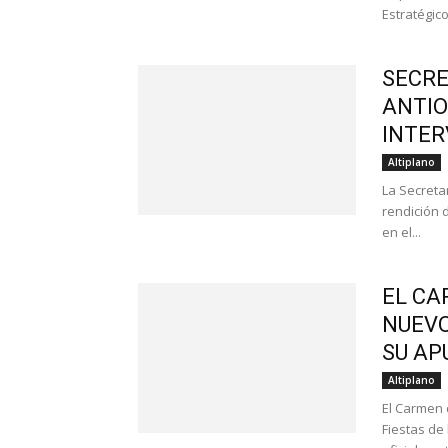
Estratégico
SECRE
ANTIO
INTER
Altiplano
La Secretar
rendición 
en el...
EL CA
NUEVO
SU AP
Altiplano
El Carmen d
Fiestas de