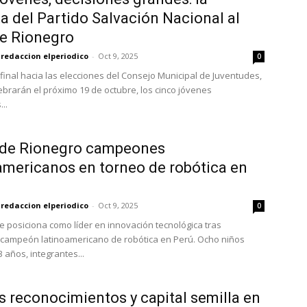
a del Partido Salvación Nacional al
e Rionegro
redaccion elperiodico
-
Oct 9, 2025
0
 final hacia las elecciones del Consejo Municipal de Juventudes,
ebrarán el próximo 19 de octubre, los cinco jóvenes
..
 de Rionegro campeones
americanos en torneo de robótica en
redaccion elperiodico
-
Oct 9, 2025
0
e posiciona como líder en innovación tecnológica tras
campeón latinoamericano de robótica en Perú. Ocho niños
3 años, integrantes...
 reconocimientos y capital semilla en