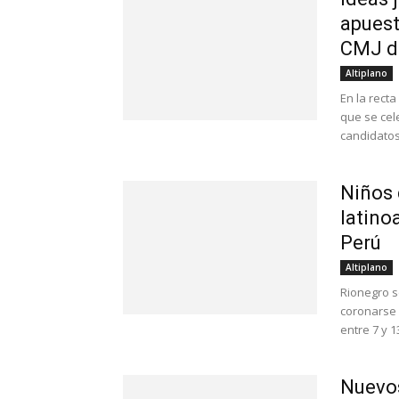
apuest
CMJ d
Altiplano
En la recta
que se cel
candidatos.
Niños
latino
Perú
Altiplano
Rionegro s
coronarse 
entre 7 y 1
Nuevos