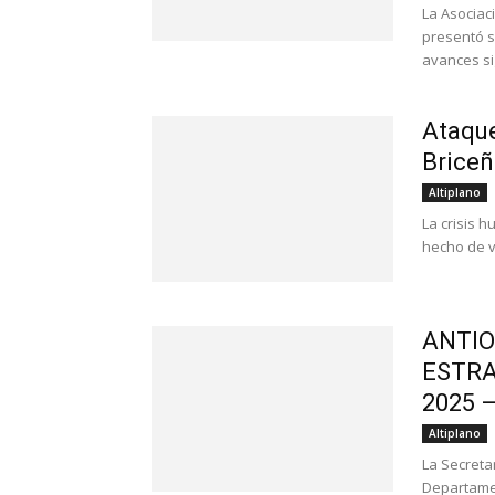
La Asociac
presentó s
avances sig
Ataque
Briceñ
Altiplano
La crisis 
hecho de v
ANTIO
ESTRA
2025 –
Altiplano
La Secreta
Departamen