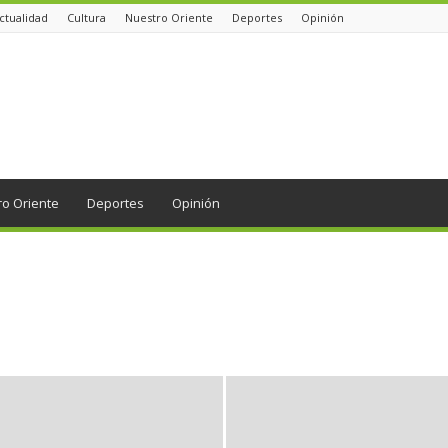
ctualidad
Cultura
Nuestro Oriente
Deportes
Opinión
ro Oriente
Deportes
Opinión
Bienestar
Blog
Bosques
Cultura
Democracia
Deportes
Embalses
Empresas
Entretenimiento
Historias de la Comunidad
Movilidad
Municipios
Nuestro Oriente
Opinión
Orden público
n
region
Salud
Social
Tecnología
Tendencias
Turismo