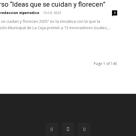
so “Ideas que se cuidan y florecen”
redaccion elperiodico
-
Oct 8, 2025
0
se cuidan y florecen 2025” es la iniciativa con la que la
ción Municipal de La Ceja premió a 13 innovadores locales,...
Page 1 of 145