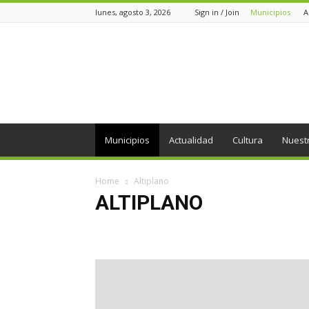
lunes, agosto 3, 2026
Sign in / Join
Municipios
A
Periódico
el
Oriente
Municipios
Actualidad
Cultura
Nuest
Home
Altiplano
ALTIPLANO
Actualidad
Agroindustria
Altiplano
Ambiental
Desarrollo
Economía
Ediciones
Educación
Interés Político
Internacional
Medio Ambiente
Oriente
Páramo
Personajes
Política
Regió
Voz de la comunidad