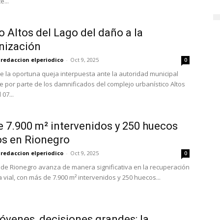
e...
io Altos del Lago del daño a la
nización
redaccion elperiodico
-
Oct 9, 2025
0
 la oportuna queja interpuesta ante la autoridad municipal
 por parte de los damnificados del complejo urbanístico Altos
 07...
 7.900 m² intervenidos y 250 huecos
s en Rionegro
redaccion elperiodico
-
Oct 9, 2025
0
a de Rionegro avanza de manera significativa en la recuperación
 vial, con más de 7.900 m² intervenidos y 250 huecos...
jóvenes, decisiones grandes: la