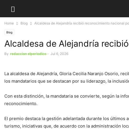
Home
Blog
Alcaldesa de Alejandría recibió reconocimiento nacional po
Blog
Alcaldesa de Alejandría recibi
By
redaccion elperiodico
-
Jul 6, 2026
La alcaldesa de Alejandría, Gloria Cecilia Naranjo Osorio, re
los mandatarios que se destacan por su liderazgo, la inclusió
Con esta distinción, la mandataria se convierte, según la inf
reconocimiento.
El premio destaca la gestión adelantada durante los últimos añ
turismo, iniciativas que, de acuerdo con la administración loc