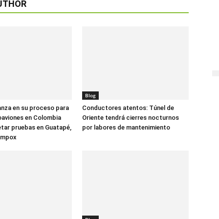
UTHOR
Blog
anza en su proceso para
Conductores atentos: Túnel de
oaviones en Colombia
Oriente tendrá cierres nocturnos
tar pruebas en Guatapé,
por labores de mantenimiento
ompox