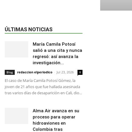
ÚLTIMAS NOTICIAS
María Camila Potosí
salió a una cita y nunca
regresó: así avanza la
investigación...
redaccion elperiodico
-
Jul 23, 2026
Blog
0
El caso de María Camila Potosí Gómez, la
joven de 21 años que fue hallada asesinada
tras varios días de desaparición en Cali, dio...
Alma Air avanza en su
proceso para operar
hidroaviones en
Colombia tras