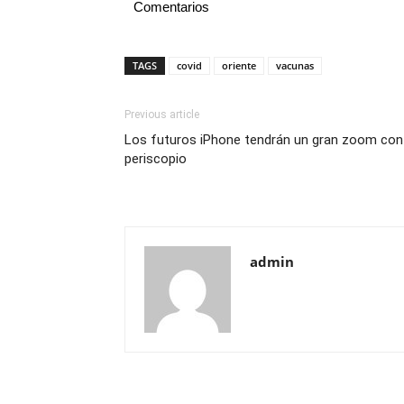
Comentarios
TAGS
covid
oriente
vacunas
Previous article
Los futuros iPhone tendrán un gran zoom con
periscopio
admin