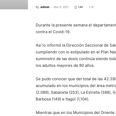
By
admin
-
Mar 9, 2021
144
0
Durante la presente semana el departament
contra el Covid-19.
Así lo informó la Dirección Seccional de Sa
cumpliendo con lo estipulado en el Plan Na
suministro de las dosis continúa siendo tod
los adultos mayores de 80 años.
Se pudo conocer que del total de las 42.390
acumulado en los municipios del área metrop
(2.089), Sabaneta (253), La Estrella (388), 
Barbosa (149) e Itagüí (1.104).
Mientras que en los Municipios del Oriente