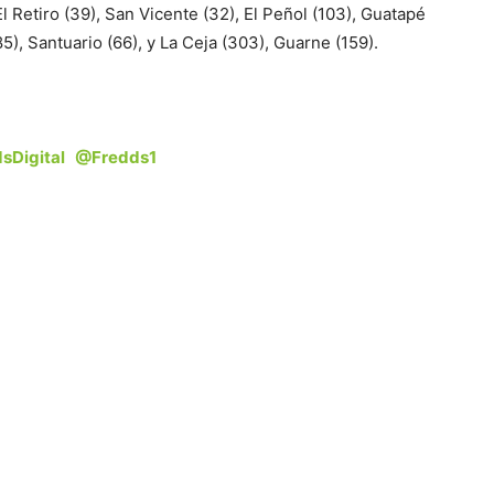
El Retiro (39), San Vicente (32), El Peñol (103), Guatapé
5), Santuario (66), y La Ceja (303), Guarne (159).
sDigital
@Fredds1