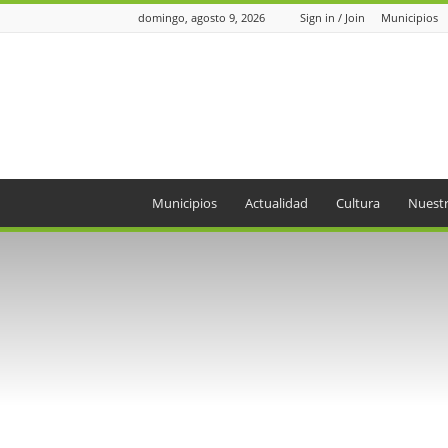
domingo, agosto 9, 2026
Sign in / Join
Municipios
Periódico
el
Oriente
Municipios
Actualidad
Cultura
Nuestr