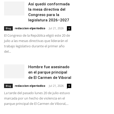
Así quedó conformada
la mesa directiva del
Congreso para la
legislatura 2026–2027
redaccion elperiodico
-
Jul 21, 2026
Blog
0
El Congreso de la República eligió este 20 de
julio a las mesas directivas que liderarán el
trabajo legislativo durante el primer año
del...
Hombre fue asesinado
en el parque principal
de El Carmen de Viboral
redaccion elperiodico
-
Jul 21, 2026
Blog
0
La tarde del pasado lunes 20 de julio estuvo
marcada por un hecho de violencia en el
parque principal de El Carmen de Viboral,...