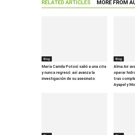
RELATED ARTICLES
MORE FROM A
Blog
Blog
María Camila Potosí salió a una cita
Alma Air av
y nunca regresó: así avanza la
operar hidr
investigación de su asesinato
tras comple
Ayapel y M