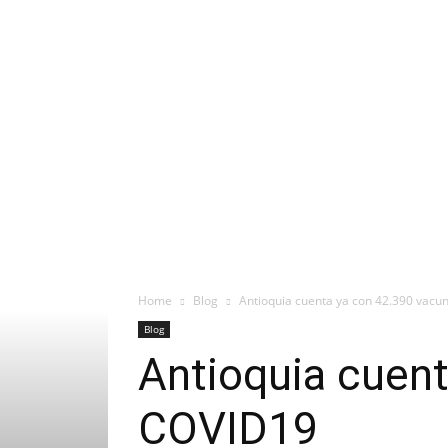
Home
Blog
Antioquia cuenta ya con 42.390 vac
Blog
Antioquia cuen
COVID19