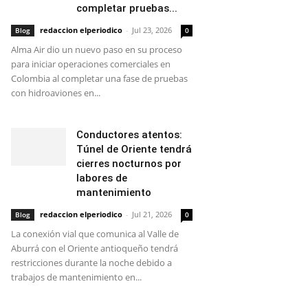
completar pruebas...
redaccion elperiodico
-
Jul 23, 2026
Blog
0
Alma Air dio un nuevo paso en su proceso
para iniciar operaciones comerciales en
Colombia al completar una fase de pruebas
con hidroaviones en...
Conductores atentos:
Túnel de Oriente tendrá
cierres nocturnos por
labores de
mantenimiento
redaccion elperiodico
-
Jul 21, 2026
Blog
0
La conexión vial que comunica al Valle de
Aburrá con el Oriente antioqueño tendrá
restricciones durante la noche debido a
trabajos de mantenimiento en...