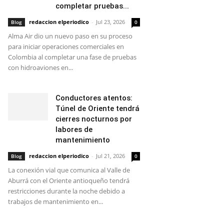
completar pruebas...
redaccion elperiodico
-
Jul 23, 2026
Blog
0
Alma Air dio un nuevo paso en su proceso
para iniciar operaciones comerciales en
Colombia al completar una fase de pruebas
con hidroaviones en...
Conductores atentos:
Túnel de Oriente tendrá
cierres nocturnos por
labores de
mantenimiento
redaccion elperiodico
-
Jul 21, 2026
Blog
0
La conexión vial que comunica al Valle de
Aburrá con el Oriente antioqueño tendrá
restricciones durante la noche debido a
trabajos de mantenimiento en...