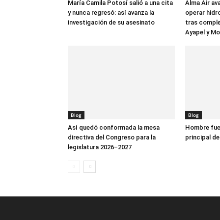
María Camila Potosí salió a una cita
Alma Air av
y nunca regresó: así avanza la
operar hidr
investigación de su asesinato
tras comple
Ayapel y M
Blog
Blog
Así quedó conformada la mesa
Hombre fue 
directiva del Congreso para la
principal de
legislatura 2026–2027