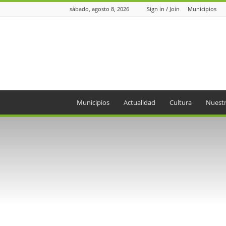
sábado, agosto 8, 2026
Sign in / Join
Municipios
Periódico
el
Oriente
Municipios
Actualidad
Cultura
Nuestr