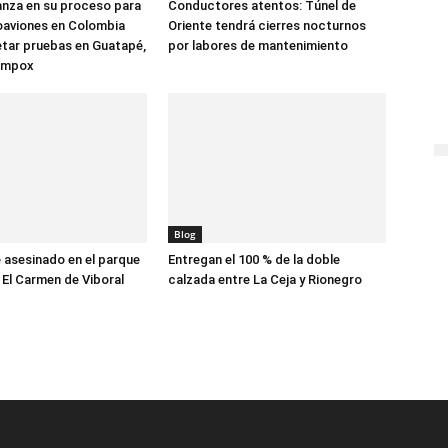
anza en su proceso para
Conductores atentos: Túnel de
oaviones en Colombia
Oriente tendrá cierres nocturnos
tar pruebas en Guatapé,
por labores de mantenimiento
ompox
Blog
asesinado en el parque
Entregan el 100 % de la doble
 El Carmen de Viboral
calzada entre La Ceja y Rionegro