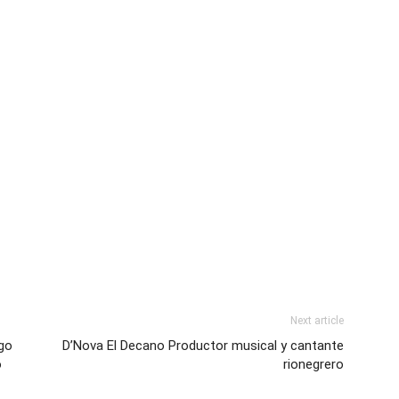
Next article
ago
D’Nova El Decano Productor musical y cantante
o
rionegrero