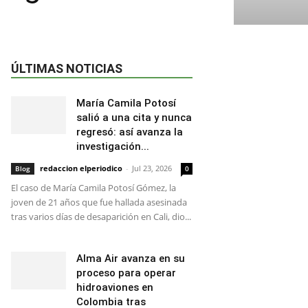
ÚLTIMAS NOTICIAS
María Camila Potosí
salió a una cita y nunca
regresó: así avanza la
investigación...
redaccion elperiodico
-
Jul 23, 2026
Blog
0
El caso de María Camila Potosí Gómez, la
joven de 21 años que fue hallada asesinada
tras varios días de desaparición en Cali, dio...
Alma Air avanza en su
proceso para operar
hidroaviones en
Colombia tras