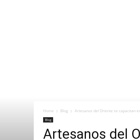
Home
Blog
Artesanos del Oriente se capacitan en
Blog
Artesanos del O