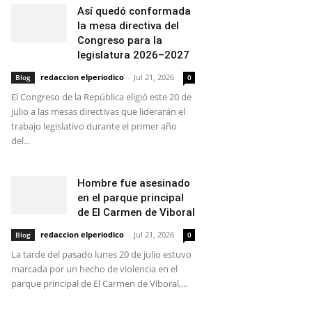
Así quedó conformada
la mesa directiva del
Congreso para la
legislatura 2026–2027
redaccion elperiodico
-
Jul 21, 2026
Blog
0
El Congreso de la República eligió este 20 de
julio a las mesas directivas que liderarán el
trabajo legislativo durante el primer año
del...
Hombre fue asesinado
en el parque principal
de El Carmen de Viboral
redaccion elperiodico
-
Jul 21, 2026
Blog
0
La tarde del pasado lunes 20 de julio estuvo
marcada por un hecho de violencia en el
parque principal de El Carmen de Viboral,...