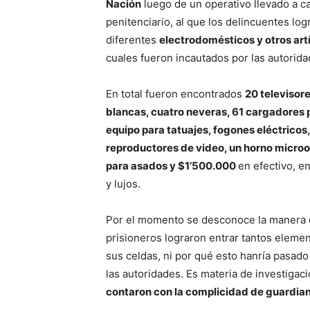
Nación
luego de un operativo llevado a c
penitenciario, al que los delincuentes log
diferentes
electrodomésticos y otros artí
cuales fueron incautados por las autorida
En total fueron encontrados
20 televisor
blancas, cuatro neveras, 61 cargadores p
equipo para tatuajes, fogones eléctricos
reproductores de video, un horno microon
para asados y $
1’500.000
en efectivo, en
y lujos.
Por el momento se desconoce la manera 
prisioneros lograron entrar tantos eleme
sus celdas, ni por qué esto hanría pasad
las autoridades. Es materia de investigac
contaron con la complicidad de guardian