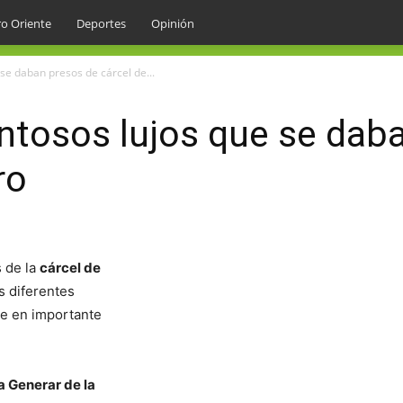
o Oriente
Deportes
Opinión
 se daban presos de cárcel de...
entosos lujos que se dab
ro
s de la
cárcel de
s diferentes
se en importante
ía Generar de la