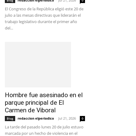
redaccion elperiodico
-
Jul 21, 2026
Blog
0
El Congreso de la República eligió este 20 de
julio a las mesas directivas que liderarán el
trabajo legislativo durante el primer año
del...
Hombre fue asesinado en el
parque principal de El
Carmen de Viboral
redaccion elperiodico
-
Jul 21, 2026
Blog
0
La tarde del pasado lunes 20 de julio estuvo
marcada por un hecho de violencia en el