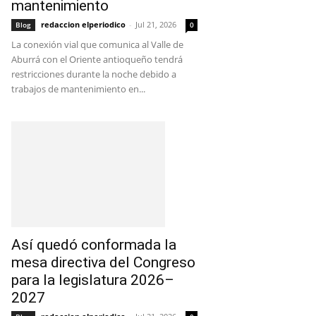
mantenimiento
redaccion elperiodico
-
Jul 21, 2026
Blog
0
La conexión vial que comunica al Valle de
Aburrá con el Oriente antioqueño tendrá
restricciones durante la noche debido a
trabajos de mantenimiento en...
Así quedó conformada la
mesa directiva del Congreso
para la legislatura 2026–
2027