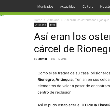
Municipios
Actualidad
Cultura
Nuestr
Home
Altiplano
Así eran los ostentosos lujos que
Altiplano
Blog
Así eran los ost
cárcel de Rioneg
By
admin
-
Sep 17, 2018
Como si se tratara de su casa, prisionero
Rionegro, Antioquia,
Tenían en sus celda
elementos de valor a pesar de encontrar
centro de reclusión.
Así lo pudo establecer el
CTI de la Fiscal