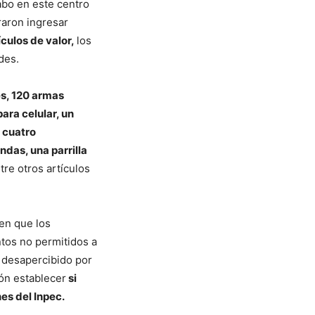
abo en este centro
raron ingresar
culos de valor,
los
des.
es, 120 armas
ara celular, un
, cuatro
das, una parrilla
tre otros artículos
en que los
ntos no permitidos a
o desapercibido por
ión establecer
si
es del Inpec.