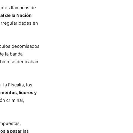
entes llamadas de
al de la Nación
,
irregularidades en
tículos decomisados
de la banda
mbién se dedicaban
la Fiscalía, los
imentos, licores y
ón criminal,
impuestas,
os a pasar las