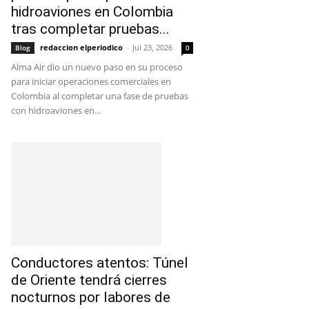
hidroaviones en Colombia
tras completar pruebas...
redaccion elperiodico
-
Jul 23, 2026
Blog
0
Alma Air dio un nuevo paso en su proceso
para iniciar operaciones comerciales en
Colombia al completar una fase de pruebas
con hidroaviones en...
Conductores atentos: Túnel
de Oriente tendrá cierres
nocturnos por labores de