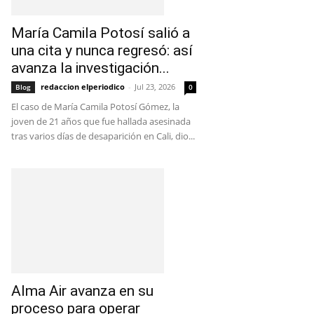
María Camila Potosí salió a
una cita y nunca regresó: así
avanza la investigación...
redaccion elperiodico
-
Jul 23, 2026
Blog
0
El caso de María Camila Potosí Gómez, la
joven de 21 años que fue hallada asesinada
tras varios días de desaparición en Cali, dio...
Alma Air avanza en su
proceso para operar