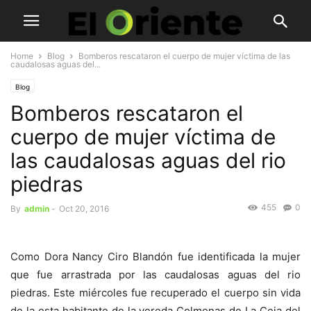
Home
Blog
Bomberos rescataron el cuerpo de mujer víctima de las
caudalosas aguas del...
Blog
Bomberos rescataron el
cuerpo de mujer víctima de
las caudalosas aguas del rio
piedras
455
0
By
admin
-
Oct 20, 2016
Como Dora Nancy Ciro Blandón fue identificada la mujer
que fue arrastrada por las caudalosas aguas del rio
piedras. Este miércoles fue recuperado el cuerpo sin vida
de la esta habitante de la vereda Colmenas de La Ceja del