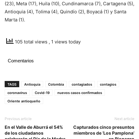
(23), Meta (17), Huila (10), Cundinamarca (7), Cartagena (5),
Antioquia (4), Tolima (4), Quindío (2), Boyacá (1) y Santa
Marta (1).
105 total views
, 1 views today
Comentarios
TAGS
Antioquia
Colombia
contagiados
contagios
coronavirus
Covid-19
nuevos casos confirmados
Oriente antioqueño
Previous article
Next article
En el Valle de Aburrá el 54%
Capturados cinco presuntos
de los ciudadanos
miembros de ‘Los Pamplona’
celebrarán el Día de la Madre
en Rionegro