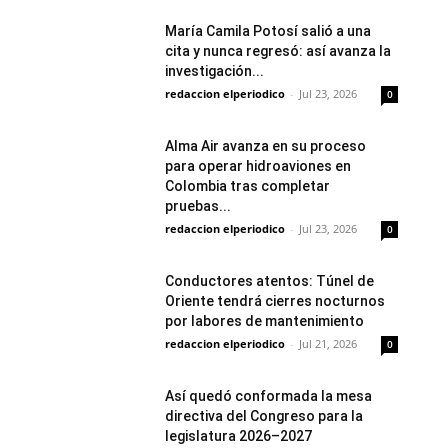
María Camila Potosí salió a una
cita y nunca regresó: así avanza la
investigación...
redaccion elperiodico
-
Jul 23, 2026
0
Alma Air avanza en su proceso
para operar hidroaviones en
Colombia tras completar
pruebas...
redaccion elperiodico
-
Jul 23, 2026
0
Conductores atentos: Túnel de
Oriente tendrá cierres nocturnos
por labores de mantenimiento
redaccion elperiodico
-
Jul 21, 2026
0
Así quedó conformada la mesa
directiva del Congreso para la
legislatura 2026–2027