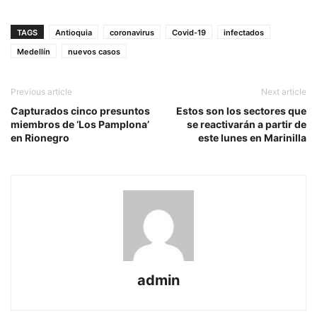
TAGS
Antioquia
coronavirus
Covid-19
infectados
Medellín
nuevos casos
Previous article
Next article
Capturados cinco presuntos
Estos son los sectores que
miembros de ‘Los Pamplona’
se reactivarán a partir de
en Rionegro
este lunes en Marinilla
admin