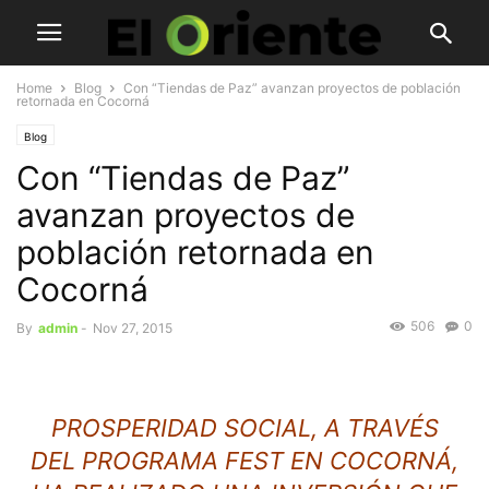
Home
Blog
Con “Tiendas de Paz” avanzan proyectos de población
retornada en Cocorná
Blog
Con “Tiendas de Paz”
avanzan proyectos de
población retornada en
Cocorná
506
0
By
admin
-
Nov 27, 2015
PROSPERIDAD SOCIAL, A TRAVÉS
DEL PROGRAMA FEST EN COCORNÁ,