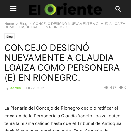
Home
Blog
CONCEJO DESIGNÓ NUEVAMENTE A CLAUDIA LOAIZA
COMO PERSONERA (E) EN RIONEGRO.
Blog
CONCEJO DESIGNÓ
NUEVAMENTE A CLAUDIA
LOAIZA COMO PERSONERA
(E) EN RIONEGRO.
497
0
By
admin
-
Jul 27, 2016
La Plenaria del Concejo de Rionegro decidió ratificar el
encargo de la Personería a Claudia Yaneth Loaiza, quien
tenía la misma calidad hasta que el Tribunal de Antioquia
decidió anular su nombramiento. Foto: Concejo de