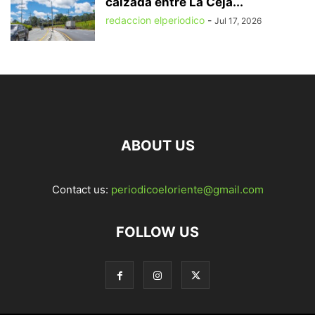
calzada entre La Ceja...
redaccion elperiodico
-
Jul 17, 2026
ABOUT US
Contact us:
periodicoeloriente@gmail.com
FOLLOW US