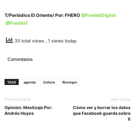
T/Periódico El Oriente/ Por: FHERO
@FreddsDigital
@Fredds1
35 total views
, 1 views today
Comentarios
TAGS
agenda
Cultura
Rionegro
Previous article
Next article
Opinión: Mestizaje Por:
Cómo ver y borrar los datos
Andrés Hoyos
que Facebook guarda sobre
ti