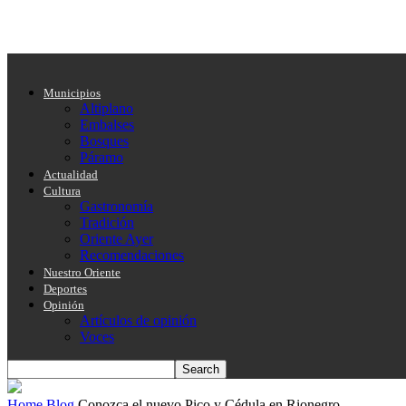
Municipios
Altiplano
Embalses
Bosques
Páramo
Actualidad
Cultura
Gastronomía
Tradición
Oriente Ayer
Recomendaciones
Nuestro Oriente
Deportes
Opinión
Artículos de opinión
Voces
Home
Blog
Conozca el nuevo Pico y Cédula en Rionegro