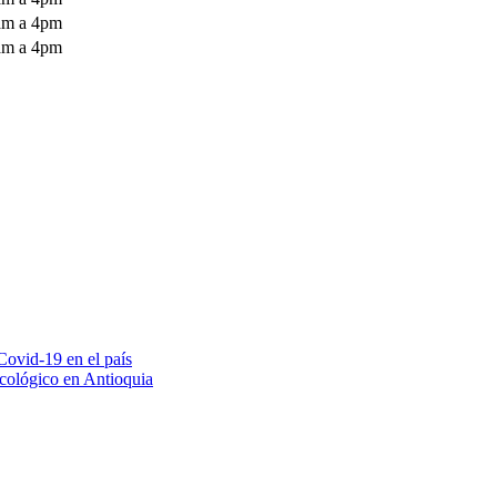
am a 4pm
am a 4pm
Covid-19 en el país
icológico en Antioquia