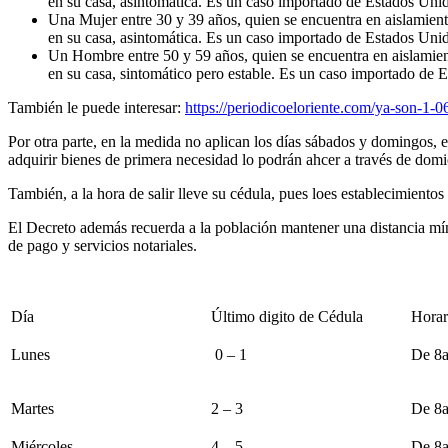
en su casa, asintomática. Es un caso importado de Estados Uni
Una Mujer entre 30 y 39 años, quien se encuentra en aislamien
en su casa, asintomática. Es un caso importado de Estados Uni
Un Hombre entre 50 y 59 años, quien se encuentra en aislamie
en su casa, sintomático pero estable. Es un caso importado de 
También le puede interesar:
https://periodicoeloriente.com/ya-son-1-
Por otra parte, en la medida no aplican los días sábados y domingos, e
adquirir bienes de primera necesidad lo podrán ahcer a través de domic
También, a la hora de salir lleve su cédula, pues loes establecimientos
El Decreto además recuerda a la población mantener una distancia mín
de pago y servicios notariales.
Día
Último digito de Cédula
Horar
Lunes
0 – 1
De 8
Martes
2 – 3
De 8
Miércoles
4 – 5
De 8