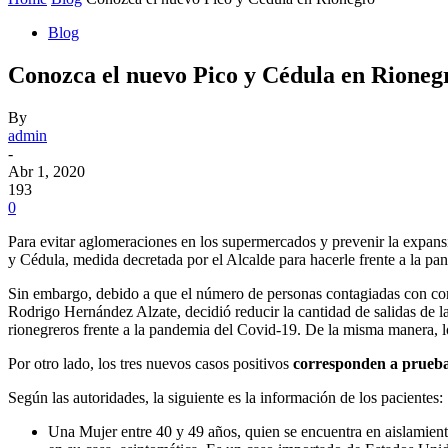
Blog
Conozca el nuevo Pico y Cédula en Rioneg
By
admin
-
Abr 1, 2020
193
0
Para evitar aglomeraciones en los supermercados y prevenir la expansi
y Cédula, medida decretada por el Alcalde para hacerle frente a la pa
Sin embargo, debido a que el número de personas contagiadas con coron
Rodrigo Hernández Alzate, decidió reducir la cantidad de salidas de l
rionegreros frente a la pandemia del Covid-19. De la misma manera, lo
Por otro lado, los tres nuevos casos positivos
corresponden a pruebas
Según las autoridades, la siguiente es la información de los pacientes:
Una Mujer entre 40 y 49 años, quien se encuentra en aislamien