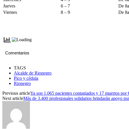
Jueves
6 – 7
De 8
Viernes
8 – 9
De 8
Comentarios
TAGS
Alcalde de Rionegro
Pico y cédula
Rionegro
Previous article
Ya son 1.065 pacientes contagiados y 17 muertos por 
Next article
Más de 3.400 profesionales solidarios brindarán apoyo ps