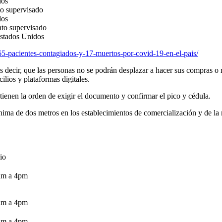
dos
to supervisado
dos
nto supervisado
Estados Unidos
065-pacientes-contagiados-y-17-muertos-por-covid-19-en-el-pais/
s decir, que las personas no se podrán desplazar a hacer sus compras o re
ilios y plataformas digitales.
 tienen la orden de exigir el documento y confirmar el pico y cédula.
ima de dos metros en los establecimientos de comercialización y de la
io
am a 4pm
am a 4pm
am a 4pm