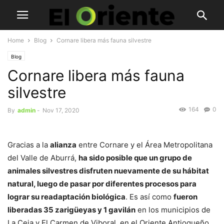
Home
Blog
Cornare libera más fauna silvestre
Blog
Cornare libera más fauna
silvestre
164
0
By
admin
-
Nov 17, 2020
Gracias a la
alianza
entre Cornare y el Área Metropolitana
del Valle de Aburrá,
ha sido posible que un grupo de
animales silvestres disfruten nuevamente de su hábitat
natural, luego de pasar por diferentes procesos para
lograr su readaptación biológica
. Es así como
fueron
liberadas 35 zarigüeyas y 1 gavilán
en los municipios de
La Ceja y El Carmen de Viboral, en el Oriente Antioqueño.