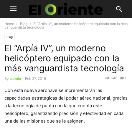
Home
Blog
El “Arpía IV”, un moderno helicóptero equipado con la más
vanguardista tecnología
Blog
El “Arpía IV”, un moderno
helicóptero equipado con la
más vanguardista tecnología
646
0
By
admin
-
Feb 27, 2015
Con esta nueva aeronave se incrementarán las
capacidades estratégicas del poder aéreo nacional, gracias
a la tecnología de punta con la que cuenta este
helicóptero, garantizando precisión y efectividad en cada
una de las misiones que se le asignen.