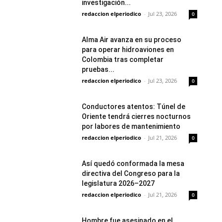
investigación...
redaccion elperiodico
-
Jul 23, 2026
0
Alma Air avanza en su proceso
para operar hidroaviones en
Colombia tras completar
pruebas...
redaccion elperiodico
-
Jul 23, 2026
0
Conductores atentos: Túnel de
Oriente tendrá cierres nocturnos
por labores de mantenimiento
redaccion elperiodico
-
Jul 21, 2026
0
Así quedó conformada la mesa
directiva del Congreso para la
legislatura 2026–2027
redaccion elperiodico
-
Jul 21, 2026
0
Hombre fue asesinado en el