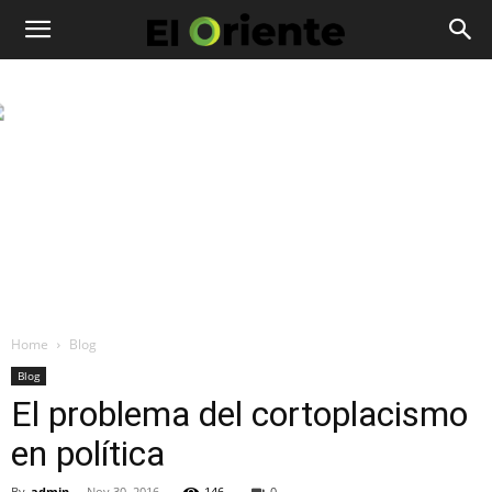
Home
Blog
Blog
El problema del cortoplacismo
en política
By
admin
-
Nov 30, 2016
146
0