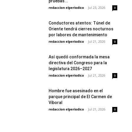
pruebas...
redaccion elperiodico
-
Jul 23, 2026
0
Conductores atentos: Túnel de
Oriente tendrá cierres nocturnos
por labores de mantenimiento
redaccion elperiodico
-
Jul 21, 2026
0
Así quedó conformada la mesa
directiva del Congreso para la
legislatura 2026–2027
redaccion elperiodico
-
Jul 21, 2026
0
Hombre fue asesinado en el
parque principal de El Carmen de
Viboral
redaccion elperiodico
-
Jul 21, 2026
0