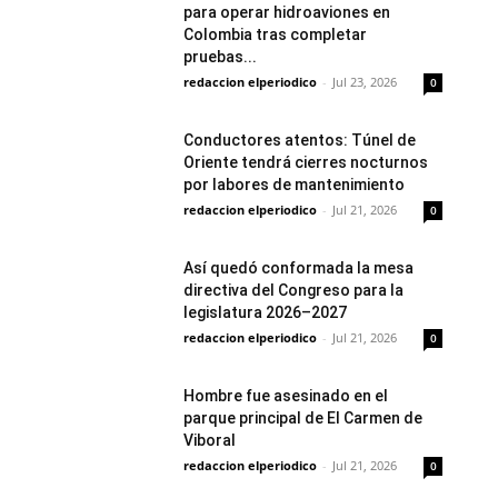
para operar hidroaviones en
Colombia tras completar
pruebas...
redaccion elperiodico
-
Jul 23, 2026
0
Conductores atentos: Túnel de
Oriente tendrá cierres nocturnos
por labores de mantenimiento
redaccion elperiodico
-
Jul 21, 2026
0
Así quedó conformada la mesa
directiva del Congreso para la
legislatura 2026–2027
redaccion elperiodico
-
Jul 21, 2026
0
Hombre fue asesinado en el
parque principal de El Carmen de
Viboral
redaccion elperiodico
-
Jul 21, 2026
0