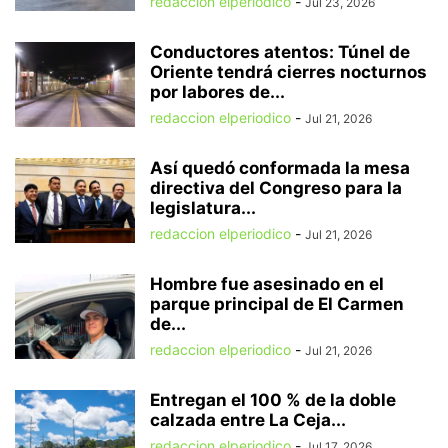
redaccion elperiodico
-
Jul 23, 2026
Conductores atentos: Túnel de
Oriente tendrá cierres nocturnos
por labores de...
redaccion elperiodico
-
Jul 21, 2026
Así quedó conformada la mesa
directiva del Congreso para la
legislatura...
redaccion elperiodico
-
Jul 21, 2026
Hombre fue asesinado en el
parque principal de El Carmen
de...
redaccion elperiodico
-
Jul 21, 2026
Entregan el 100 % de la doble
calzada entre La Ceja...
redaccion elperiodico
-
Jul 17, 2026