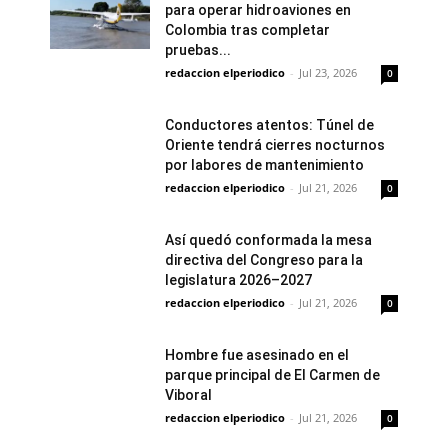
para operar hidroaviones en
Colombia tras completar
pruebas...
redaccion elperiodico
-
Jul 23, 2026
0
Conductores atentos: Túnel de
Oriente tendrá cierres nocturnos
por labores de mantenimiento
redaccion elperiodico
-
Jul 21, 2026
0
Así quedó conformada la mesa
directiva del Congreso para la
legislatura 2026–2027
redaccion elperiodico
-
Jul 21, 2026
0
Hombre fue asesinado en el
parque principal de El Carmen de
Viboral
redaccion elperiodico
-
Jul 21, 2026
0