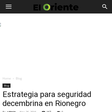
Home
Blog
Blog
Estrategia para seguridad
decembrina en Rionegro
By
admin
-
Nov 26, 2016
167
0