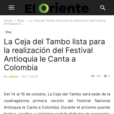
Home
Blog
La Ceja del Tambo lista para la realización del Festival
Antioquia le...
Blog
La Ceja del Tambo lista para
la realización del Festival
Antioquia le Canta a
Colombia
391
0
By
admin
-
Oct 7, 2016
Del 14 al 16 de octubre, La Ceja del Tambo será sede de la
cuadragésima primera versión del Festival Nacional
Antioquia le Canta a Colombia. Durante el próximo puente
festivo, cejeños y visitantes podrán disfrutar de conciertos