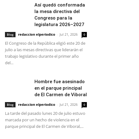
Así quedó conformada
la mesa directiva del
Congreso para la
legislatura 2026–2027
redaccion elperiodico
-
Jul 21, 2026
Blog
0
El Congreso de la República eligió este 20 de
julio a las mesas directivas que liderarán el
trabajo legislativo durante el primer año
del...
Hombre fue asesinado
en el parque principal
de El Carmen de Viboral
redaccion elperiodico
-
Jul 21, 2026
Blog
0
La tarde del pasado lunes 20 de julio estuvo
marcada por un hecho de violencia en el
parque principal de El Carmen de Viboral,...