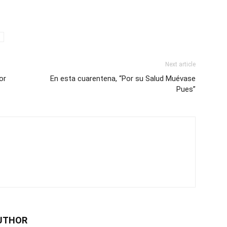
Next article
or
En esta cuarentena, “Por su Salud Muévase
Pues”
UTHOR