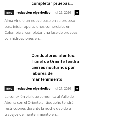
completar pruebas...
redaccion elperiodico
-
Jul 23, 2026
Blog
0
Alma Air dio un nuevo paso en su proceso
para iniciar operaciones comerciales en
Colombia al completar una fase de pruebas
con hidroaviones en...
Conductores atentos:
Túnel de Oriente tendrá
cierres nocturnos por
labores de
mantenimiento
redaccion elperiodico
-
Jul 21, 2026
Blog
0
La conexión vial que comunica al Valle de
Aburrá con el Oriente antioqueño tendrá
restricciones durante la noche debido a
trabajos de mantenimiento en...