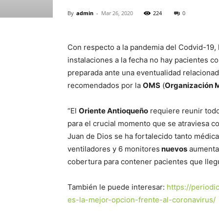
By
admin
-
Mar 26, 2020
224
0
Con respecto a la pandemia del Codvid-19, 
instalaciones a la fecha no hay pacientes co
preparada ante una eventualidad relacionada
recomendados por la
OMS
(
Organización M
“El
Oriente Antioqueño
requiere reunir tod
para el crucial momento que se atraviesa c
Juan de Dios se ha fortalecido tanto médi
ventiladores y 6 monitores
nuevos
aumentan
cobertura para contener pacientes que llegu
También le puede interesar:
https://period
es-la-mejor-opcion-frente-al-coronavirus/