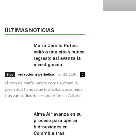
ÚLTIMAS NOTICIAS
María Camila Potosí
salió a una cita y nunca
regresó: así avanza la
investigación...
redaccion elperiodico
-
Jul 23, 2026
Blog
0
El caso de María Camila Potosí Gómez, la
joven de 21 años que fue hallada asesinada
tras varios días de desaparición en Cali, dio...
Alma Air avanza en su
proceso para operar
hidroaviones en
Colombia tras