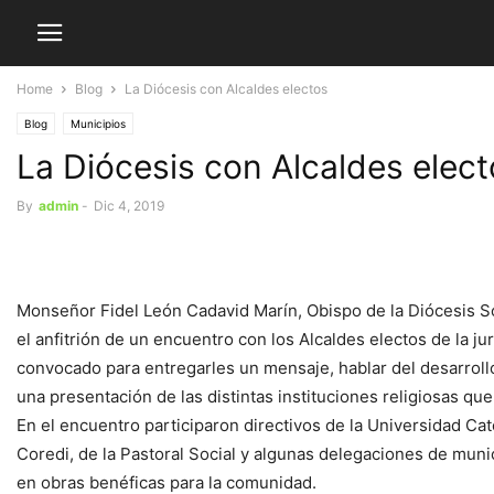
Home
Blog
La Diócesis con Alcaldes electos
Blog
Municipios
La Diócesis con Alcaldes elec
By
admin
-
Dic 4, 2019
Monseñor Fidel León Cadavid Marín, Obispo de la Diócesis S
el anfitrión de un encuentro con los Alcaldes electos de la ju
convocado para entregarles un mensaje, hablar del desarrollo 
una presentación de las distintas instituciones religiosas que
En el encuentro participaron directivos de la Universidad Cat
Coredi, de la Pastoral Social y algunas delegaciones de muni
en obras benéficas para la comunidad.