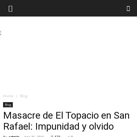
Home
Blog
Blog
Masacre de El Topacio en San
Rafael: Impunidad y olvido
By
admin
-
Ago 31, 2016
573
0