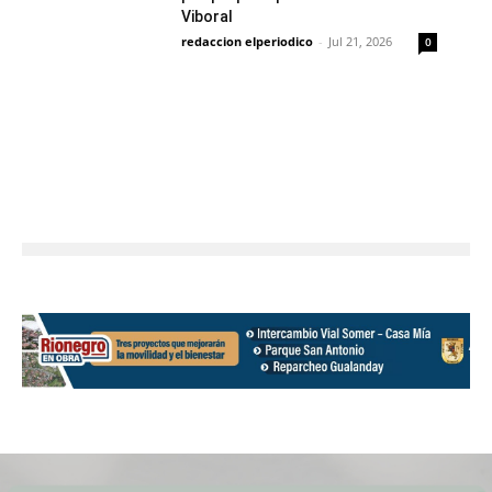
Viboral
redaccion elperiodico
-
Jul 21, 2026
0