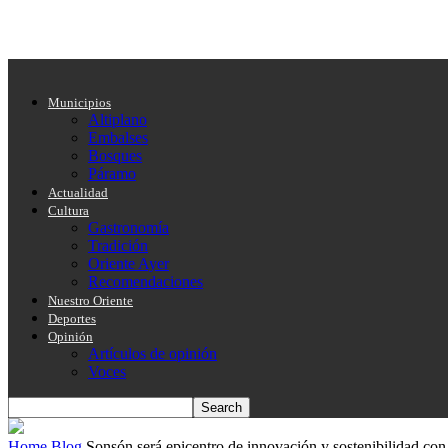
Municipios
Altiplano
Embalses
Bosques
Páramo
Actualidad
Cultura
Gastronomía
Tradición
Oriente Ayer
Recomendaciones
Nuestro Oriente
Deportes
Opinión
Artículos de opinión
Voces
Home
Blog
Sonsón será epicentro de innovación y sostenibilidad con