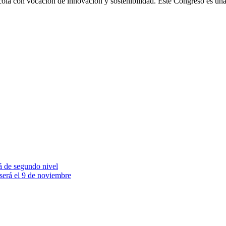
ola con vocación de innovación y sostenibilidad. Este Congreso es una
rá de segundo nivel
será el 9 de noviembre