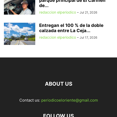
parque principal de El Carmen
de...
redaccion elperiodico
-
Jul 21, 2026
Entregan el 100 % de la doble
calzada entre La Ceja...
redaccion elperiodico
-
Jul 17, 2026
ABOUT US
Contact us:
periodicoeloriente@gmail.com
FOLLOW US