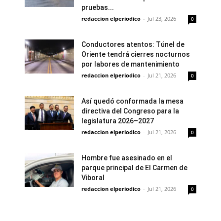
pruebas...
redaccion elperiodico
-
Jul 23, 2026
0
Conductores atentos: Túnel de
Oriente tendrá cierres nocturnos
por labores de mantenimiento
redaccion elperiodico
-
Jul 21, 2026
0
Así quedó conformada la mesa
directiva del Congreso para la
legislatura 2026–2027
redaccion elperiodico
-
Jul 21, 2026
0
Hombre fue asesinado en el
parque principal de El Carmen de
Viboral
redaccion elperiodico
-
Jul 21, 2026
0