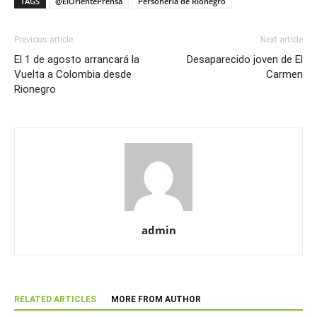
TAGS
@ElOrientePrensa
Personería de Rionegro
Previous article
Next article
El 1 de agosto arrancará la
Desaparecido joven de El
Vuelta a Colombia desde
Carmen
Rionegro
admin
RELATED ARTICLES
MORE FROM AUTHOR