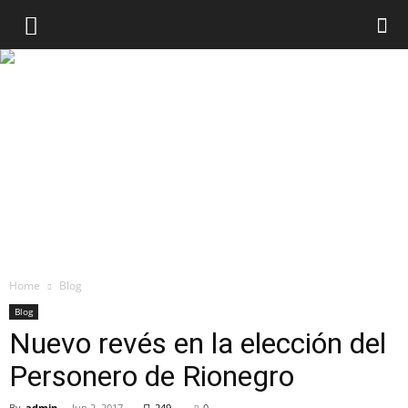
Home
Blog
Blog
Nuevo revés en la elección del
Personero de Rionegro
By
admin
-
Jun 2, 2017
249
0