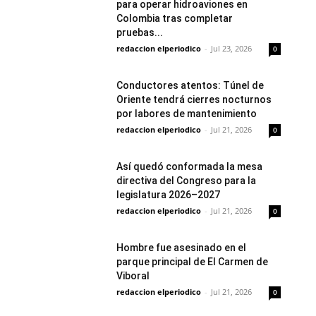
para operar hidroaviones en
Colombia tras completar
pruebas...
redaccion elperiodico
-
Jul 23, 2026
0
Conductores atentos: Túnel de
Oriente tendrá cierres nocturnos
por labores de mantenimiento
redaccion elperiodico
-
Jul 21, 2026
0
Así quedó conformada la mesa
directiva del Congreso para la
legislatura 2026–2027
redaccion elperiodico
-
Jul 21, 2026
0
Hombre fue asesinado en el
parque principal de El Carmen de
Viboral
redaccion elperiodico
-
Jul 21, 2026
0