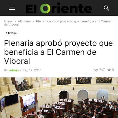
Home
Altiplano
Plenaria aprobó proyecto que beneficia a El Carmen
de Viboral
Altiplano
Plenaria aprobó proyecto que
beneficia a El Carmen de
Viboral
747
0
By
admin
-
Sep 12, 2014