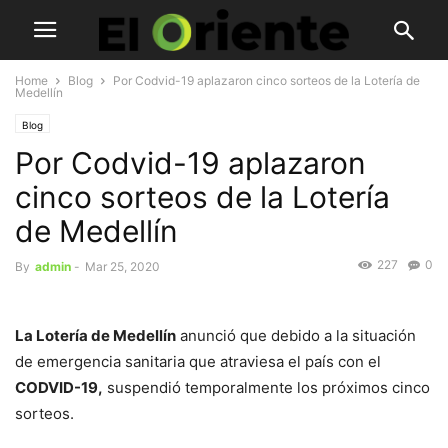
Home
Blog
Por Codvid-19 aplazaron cinco sorteos de la Lotería de
Medellín
Blog
Por Codvid-19 aplazaron
cinco sorteos de la Lotería
de Medellín
227
0
By
admin
-
Mar 25, 2020
La Lotería de Medellín
anunció que debido a la situación
de emergencia sanitaria que atraviesa el país con el
CODVID-19,
suspendió temporalmente los próximos cinco
sorteos.