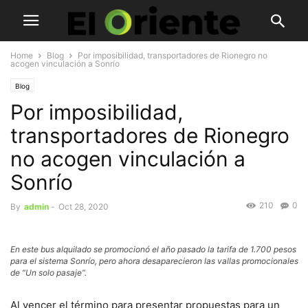
Home
Blog
Por imposibilidad, transportadores de Rionegro no
acogen vinculación a Sonrío
Blog
Por imposibilidad,
transportadores de Rionegro
no acogen vinculación a
Sonrío
210
0
By
admin
-
Oct 28, 2020
En este bus alquilado se promocionó el año pasado la tarifa de 1.700 pesos
para el sistema Sonrío, pero ahora desaparecieron las vallas promocionales
de “Un solo pasaje”.
Al vencer el término para presentar propuestas para un