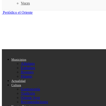
Voces
Periódico el Oriente
Municipios
Altiplano
Embalses
Bosques
Páramo
Actualidad
Cultura
Gastronomía
Tradición
Oriente Ayer
Recomendaciones