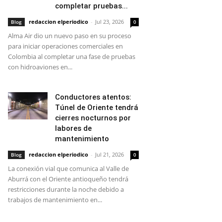
completar pruebas...
redaccion elperiodico
-
Jul 23, 2026
Blog
0
Alma Air dio un nuevo paso en su proceso
para iniciar operaciones comerciales en
Colombia al completar una fase de pruebas
con hidroaviones en...
Conductores atentos:
Túnel de Oriente tendrá
cierres nocturnos por
labores de
mantenimiento
redaccion elperiodico
-
Jul 21, 2026
Blog
0
La conexión vial que comunica al Valle de
Aburrá con el Oriente antioqueño tendrá
restricciones durante la noche debido a
trabajos de mantenimiento en...