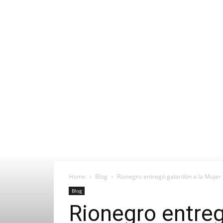
Home
Blog
Rionegro entregó galardón a la Mujer
Blog
Rionegro entreg