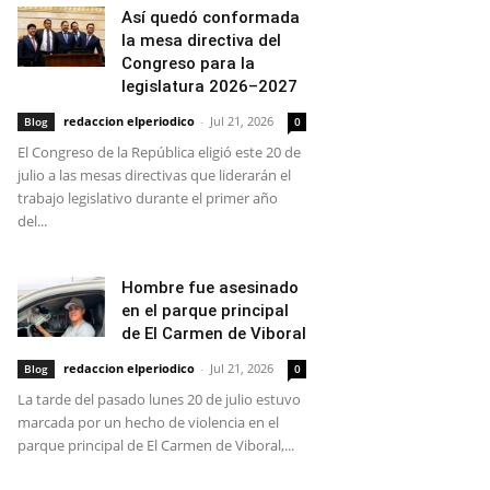
Así quedó conformada
la mesa directiva del
Congreso para la
legislatura 2026–2027
redaccion elperiodico
-
Jul 21, 2026
Blog
0
El Congreso de la República eligió este 20 de
julio a las mesas directivas que liderarán el
trabajo legislativo durante el primer año
del...
Hombre fue asesinado
en el parque principal
de El Carmen de Viboral
redaccion elperiodico
-
Jul 21, 2026
Blog
0
La tarde del pasado lunes 20 de julio estuvo
marcada por un hecho de violencia en el
parque principal de El Carmen de Viboral,...