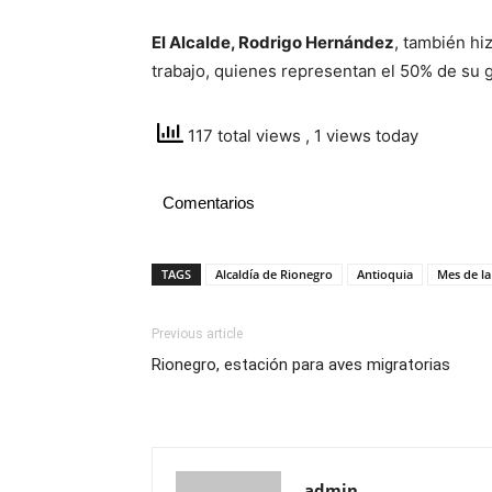
El Alcalde, Rodrigo Hernández
, también h
trabajo, quienes representan el 50% de su 
117 total views
, 1 views today
Comentarios
TAGS
Alcaldía de Rionegro
Antioquia
Mes de la
Previous article
Rionegro, estación para aves migratorias
admin