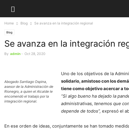
Home
Blog
Se avanza en la integración regional
Blog
Se avanza en la integración re
By
admin
-
Oct 28, 2020
Uno de los objetivos de la Admin
solidario, amistoso con los demá
Abogado Santiago Ospina,
asesor de la Administración de
tiene como objetivo acercar a t
Rionegro, a quien el Alcalde le
“Si algo bueno ha dejado la pand
encomendó el trabajo por la
integración regional.
administrativas, tenemos que conc
depende de todos”,
expresó el a
En ese orden de ideas, conjuntamente se han tomado medidas