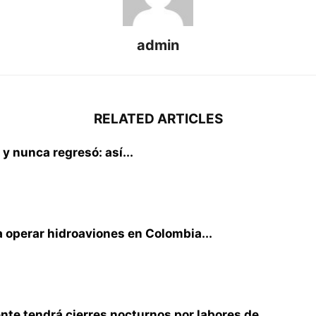
admin
RELATED ARTICLES
 y nunca regresó: así...
 operar hidroaviones en Colombia...
te tendrá cierres nocturnos por labores de...