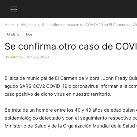
Home
Altiplano
Se confirma otro caso de COVID-19 en El Carmen de Vi
Altiplano
Blog
Se confirma otro caso de COVI
By
admin
-
Jun 23, 2020
El alcalde municipal de El Carmen de Viboral, John Fredy Qui
agudo SARS COV2 COVID-19 o coronavirus informan a la comuni
caso positivo de dicho virus en nuestro territorio.
Se trata de un hombre entre los 40 y 49 años de edad quien e
epidemiológico detectado y con el seguimiento respectivo por
Ministerio de Salud y de la Organización Mundial de la Salud