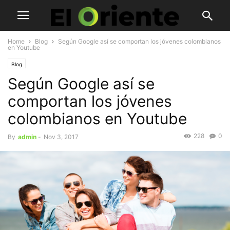
Home
Blog
Según Google así se comportan los jóvenes colombianos
en Youtube
Blog
Según Google así se
comportan los jóvenes
colombianos en Youtube
228
0
By
admin
-
Nov 3, 2017