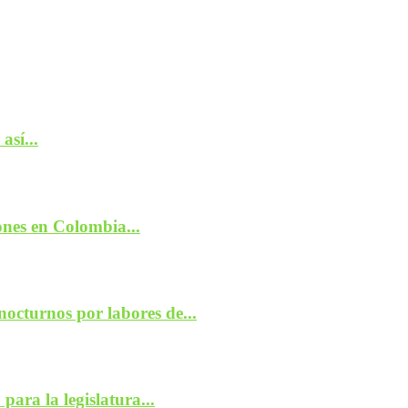
así...
nes en Colombia...
nocturnos por labores de...
ara la legislatura...