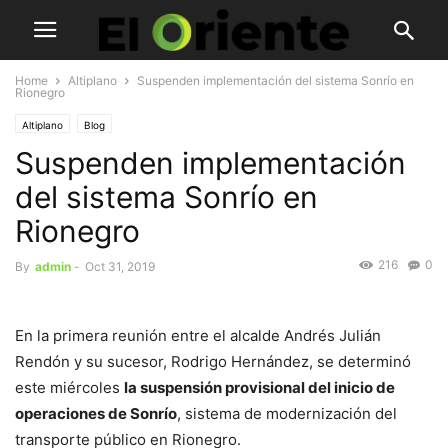
Home
Altiplano
Suspenden implementación del sistema Sonrío en
Rionegro
Altiplano
Blog
Suspenden implementación
del sistema Sonrío en
Rionegro
216
0
By
admin
-
Oct 31, 2019
En la primera reunión entre el alcalde Andrés Julián
Rendón y su sucesor, Rodrigo Hernández, se determinó
este miércoles
la suspensión provisional del inicio de
operaciones de Sonrío
, sistema de modernización del
transporte público en Rionegro.