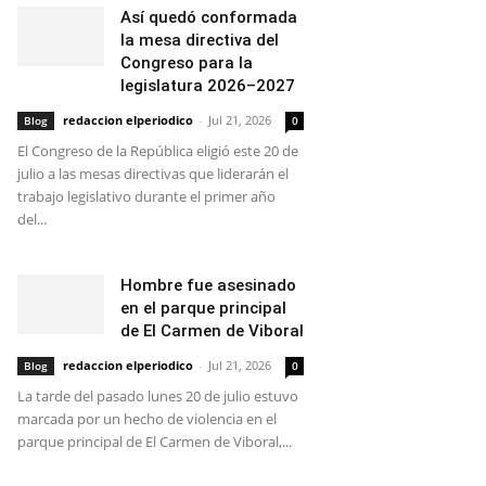
Así quedó conformada
la mesa directiva del
Congreso para la
legislatura 2026–2027
redaccion elperiodico
-
Jul 21, 2026
Blog
0
El Congreso de la República eligió este 20 de
julio a las mesas directivas que liderarán el
trabajo legislativo durante el primer año
del...
Hombre fue asesinado
en el parque principal
de El Carmen de Viboral
redaccion elperiodico
-
Jul 21, 2026
Blog
0
La tarde del pasado lunes 20 de julio estuvo
marcada por un hecho de violencia en el
parque principal de El Carmen de Viboral,...