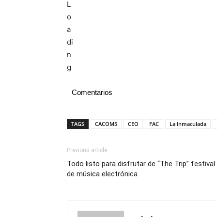
Comentarios
TAGS
CACOM5
CEO
FAC
La Inmaculada
Previous article
Todo listo para disfrutar de “The Trip” festival
de música electrónica