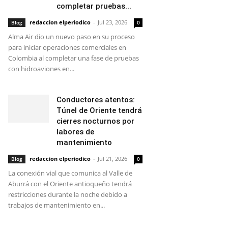
completar pruebas...
redaccion elperiodico
-
Jul 23, 2026
Blog
0
Alma Air dio un nuevo paso en su proceso
para iniciar operaciones comerciales en
Colombia al completar una fase de pruebas
con hidroaviones en...
Conductores atentos:
Túnel de Oriente tendrá
cierres nocturnos por
labores de
mantenimiento
redaccion elperiodico
-
Jul 21, 2026
Blog
0
La conexión vial que comunica al Valle de
Aburrá con el Oriente antioqueño tendrá
restricciones durante la noche debido a
trabajos de mantenimiento en...