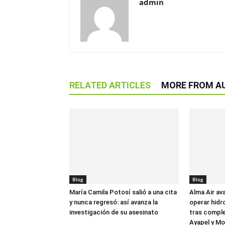
admin
RELATED ARTICLES
MORE FROM A
Blog
Blog
María Camila Potosí salió a una cita
Alma Air av
y nunca regresó: así avanza la
operar hidr
investigación de su asesinato
tras comple
Ayapel y M