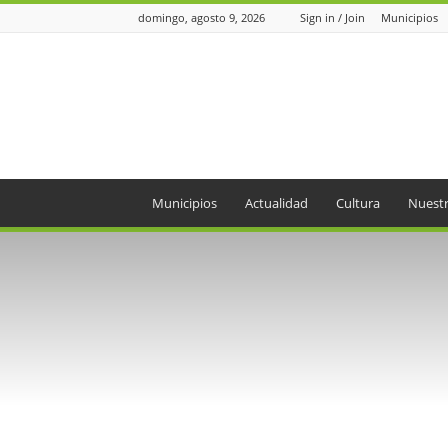
domingo, agosto 9, 2026
Sign in / Join
Municipios
Periódico
el
Oriente
Municipios
Actualidad
Cultura
Nuestr