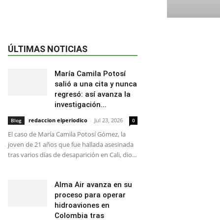
ÚLTIMAS NOTICIAS
María Camila Potosí
salió a una cita y nunca
regresó: así avanza la
investigación...
redaccion elperiodico
-
Jul 23, 2026
Blog
0
El caso de María Camila Potosí Gómez, la
joven de 21 años que fue hallada asesinada
tras varios días de desaparición en Cali, dio...
Alma Air avanza en su
proceso para operar
hidroaviones en
Colombia tras