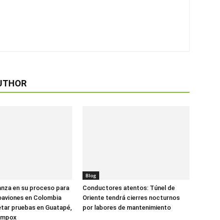
UTHOR
Blog
anza en su proceso para
Conductores atentos: Túnel de
oaviones en Colombia
Oriente tendrá cierres nocturnos
tar pruebas en Guatapé,
por labores de mantenimiento
ompox