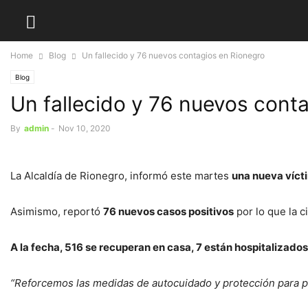
Home
Blog
Un fallecido y 76 nuevos contagios en Rionegro
Blog
Un fallecido y 76 nuevos cont
By
admin
-
Nov 10, 2020
La Alcaldía de Rionegro, informó este martes
una nueva vícti
Asimismo, reportó
76 nuevos casos positivos
por lo que la c
A la fecha, 516 se recuperan en casa, 7 están hospitalizados, 
“Reforcemos las medidas de autocuidado y protección para p