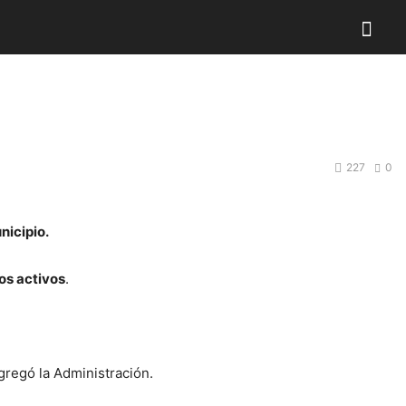
227
0
nicipio.
os activos
.
regó la Administración.