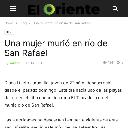
Home
Blog
Una mujer murió en río de San Rafael
Blog
Una mujer murió en río de
San Rafael
196
0
By
admin
-
Dic 14, 2016
Diana Lizeth Jaramillo, joven de 22 años desapareció
desde el pasado domingo. Este día hacía uso de las playas
del rio en el sitio conocido como El Trocadero en el
municipio de San Rafael.
Las autoridades no descartan la muerte violenta de esta
san rafaelita, según este informe de Teleantioquia.