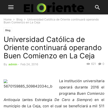
Home
Blog
Universidad Católica de Oriente continuará operando
Buen Comienzo en La Ceja
Blog
Universidad Católica de
Oriente continuará operando
Buen Comienzo en La Ceja
621
0
By
admin
-
Feb 24, 2016
La institución universitaria
operará durante 2016 el
programa
Buen Comienzo
Antioquia
(antes Estrategia
De Cero a Siempre
) en el
municipio de La Ceja, con el cual se beneficiará a mil 511