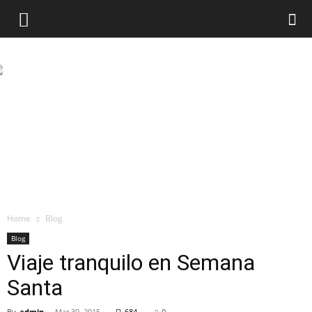
Home
Blog
Blog
Viaje tranquilo en Semana
Santa
By
admin
-
Mar 30, 2015
684
0