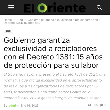
Home
Blog
Gobierno garantiza exclusividad a recicladores con el
Decreto 1381: 15 años de...
Blog
Gobierno garantiza
exclusividad a recicladores
con el Decreto 1381: 15 años
de protección para su labor
El Gobierno nacional presentó el Decreto 1381 de 2024, una
normativa que otorga exclusividad en el aprovechamiento
de residuos a las organizaciones de recicladores por 15
años, fortaleciendo su rol como actores clave en la
economía circular y la gestión integral de residuos sólidos.
555
0
By
admin
-
Ene 16, 2025