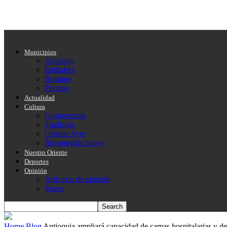
Municipios
Altiplano
Embalses
Bosques
Páramo
Actualidad
Cultura
Gastronomía
Tradición
Oriente Ayer
Recomendaciones
Nuestro Oriente
Deportes
Opinión
Artículos de opinión
Voces
Home
Blog
Antioquia ampliará capacidad de camas hospitalarias y d