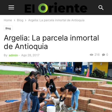
Home
Blog
Argelia: La parcela inmortal de Antioquia
Blog
Argelia: La parcela inmortal
de Antioquia
216
0
By
admin
-
Ago 28, 2017