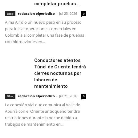
completar pruebas...
redaccion elperiodico
-
Jul 23, 2026
Blog
0
Alma Air dio un nuevo paso en su proceso
para iniciar operaciones comerciales en
Colombia al completar una fase de pruebas
con hidroaviones en...
Conductores atentos:
Túnel de Oriente tendrá
cierres nocturnos por
labores de
mantenimiento
redaccion elperiodico
-
Jul 21, 2026
Blog
0
La conexión vial que comunica al Valle de
Aburrá con el Oriente antioqueño tendrá
restricciones durante la noche debido a
trabajos de mantenimiento en...