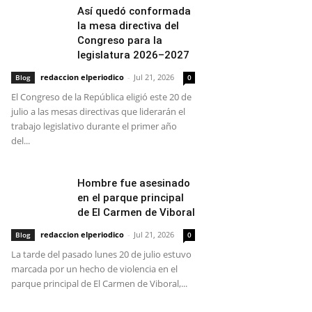
Así quedó conformada
la mesa directiva del
Congreso para la
legislatura 2026–2027
redaccion elperiodico
-
Jul 21, 2026
Blog
0
El Congreso de la República eligió este 20 de
julio a las mesas directivas que liderarán el
trabajo legislativo durante el primer año
del...
Hombre fue asesinado
en el parque principal
de El Carmen de Viboral
redaccion elperiodico
-
Jul 21, 2026
Blog
0
La tarde del pasado lunes 20 de julio estuvo
marcada por un hecho de violencia en el
parque principal de El Carmen de Viboral,...