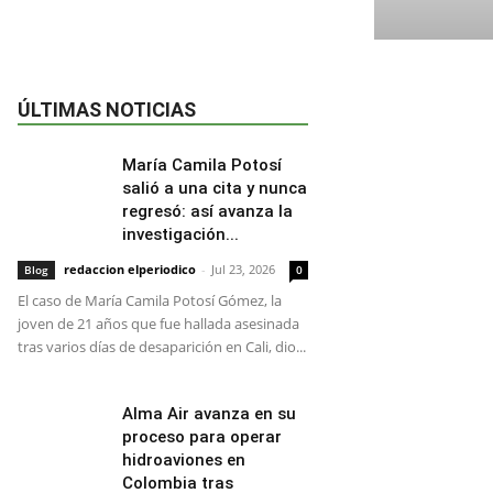
ÚLTIMAS NOTICIAS
María Camila Potosí
salió a una cita y nunca
regresó: así avanza la
investigación...
redaccion elperiodico
-
Jul 23, 2026
Blog
0
El caso de María Camila Potosí Gómez, la
joven de 21 años que fue hallada asesinada
tras varios días de desaparición en Cali, dio...
Alma Air avanza en su
proceso para operar
hidroaviones en
Colombia tras