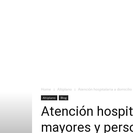
Home
Altiplano
Atención hospitalaria a domicili
Altiplano
Blog
Atención hospita
mayores y pers