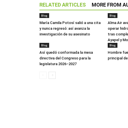
RELATED ARTICLES
MORE FROM A
Blog
Blog
María Camila Potosí salió a una cita
Alma Air av
y nunca regresó: así avanza la
operar hidr
investigación de su asesinato
tras comple
Ayapel y M
Blog
Blog
Así quedó conformada la mesa
Hombre fue 
directiva del Congreso para la
principal de
legislatura 2026–2027